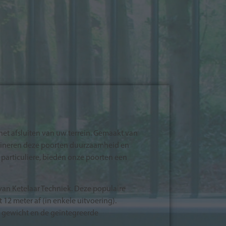
et afsluiten van uw terrein. Gemaakt van
mbineren deze poorten duurzaamheid en
s particuliere, bieden onze poorten een
 van Ketelaar Techniek. Deze populaire
12 meter af (in enkele uitvoering).
e gewicht en de geïntegreerde