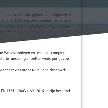
rt in verschillende spijlenuitvoeringen en in
tot en met 2.500mm. De aluminium onderbalk
lektrische Comfort Gate kan worden voorzien
yecatcher is. Mooi en
pe. We assembleren en testen de complete
estorte fundering en zetten wede puntjes op
oldoet aan de Europese veiligheidsnorm de
N 13241 : 2003 + A2 : 2016 en zijn bestemd