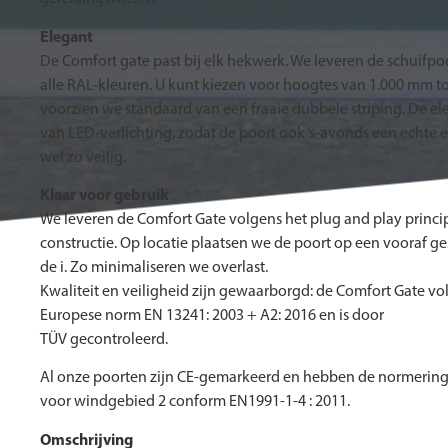
Elegant
De Comfort gate past bij elk hekwerk. We leveren de schuifpoo
alle RAL-kleuren. U kunt kiezen voor hoogtes van 1.000 mm 
voorzien we standaard van een fraaie dubbele striping. De e
van LED-verlichting, zodat de poort ook ‘s-avonds een echte e
wel zo veilig.
Klaar voor gebruik
We leveren de Comfort Gate volgens het plug and play princi
constructie. Op locatie plaatsen we de poort op een vooraf g
de i. Zo minimaliseren we overlast.
Kwaliteit en veiligheid zijn gewaarborgd: de Comfort Gate v
Europese norm EN 13241: 2003 + A2: 2016 en is door
TÜV gecontroleerd.
Al onze poorten zijn CE-gemarkeerd en hebben de normering E
voor windgebied 2 conform EN1991-1-4 : 2011.
Omschrijving