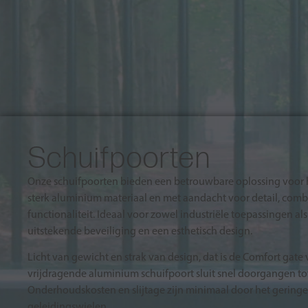
Schuifpoorten
Onze schuifpoorten bieden een betrouwbare oplossing voor h
sterk aluminium materiaal en met aandacht voor detail, co
functionaliteit. Ideaal voor zowel industriële toepassingen al
uitstekende beveiliging en een esthetisch design.
Licht van gewicht en strak van design, dat is de Comfort gate
vrijdragende aluminium schuifpoort sluit snel doorgangen tot 
Onderhoudskosten en slijtage zijn minimaal door het gering
geleidingswielen.