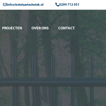
info@ketelaartechniek.nl
0294 712 051
PROJECTEN
OVER ONS
CONTACT