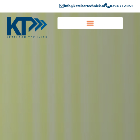
info@ketelaartechniek.nl
0294 712 051